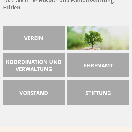
2022 auch die
Hospiz- und Palliativstiftung
Hilden
.
VEREIN
KOORDINATION UND
EHRENAMT
VERWALTUNG
VORSTAND
STIFTUNG