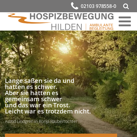
02103 978558-0
Lange saßen sie da und
hatten es schwer.
Aber sie hatten es
gemeinsam schwer
und das war ein Trost.
Leicht war es trotzdem nicht.
Astrid Lindgren in Ronja Räubertochter